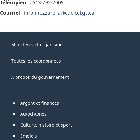
Télécopieur :
613-792-2009
Courriel :
info.mozzarella@cdc-ccl.gc.ca
About
Gouvernement
this
Ministères et organismes
du
site
Canada
Toutes les coordonnées
À propos du gouvernement
Pied
Argent et finances
de
Autochtones
page
Culture, histoire et sport
Emplois