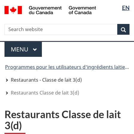
Sélectio
Sélectio
/
EN
Aller
Skip
Passer
Government
de
de
au
to
à
of
contenu
"About
la
la
la
Canada
WxT
R
principal
government"
version
Rec
langue
langue
HTML
Search
simplifiée
form
Menu
MENU
PRINCIPAL
You
Programmes pour les utilisateurs d'ingrédients laitiers
are
here
Restaurants - Classe de lait 3(d)
Restaurants Classe de lait 3(d)
Restaurants Classe de lait
3(d)