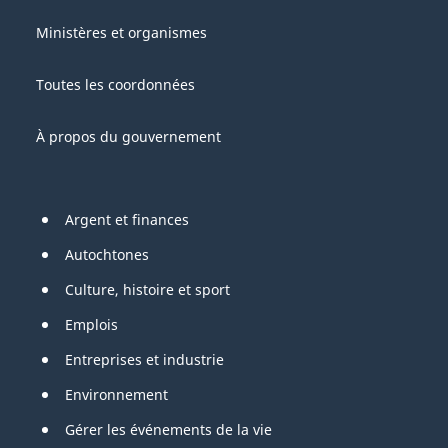
About
Gouvernement
this
Ministères et organismes
du
site
Canada
Toutes les coordonnées
À propos du gouvernement
Pied
Argent et finances
de
Autochtones
page
Culture, histoire et sport
Emplois
Entreprises et industrie
Environnement
Gérer les événements de la vie