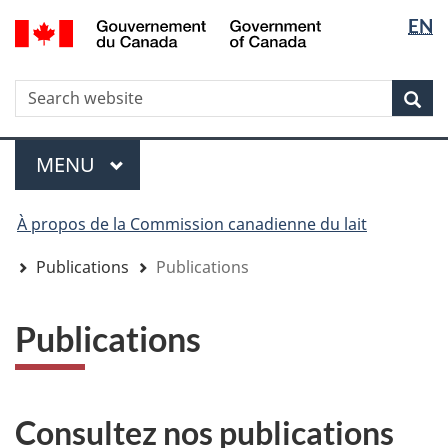
Sélectio
Sélectio
/
EN
Aller
Skip
Passer
Government
de
de
au
to
à
of
contenu
"About
la
la
la
Canada
WxT
R
principal
government"
version
Rec
langue
langue
HTML
Search
simplifiée
form
Menu
MENU
PRINCIPAL
You
À propos de la Commission canadienne du lait
are
here
Publications
Publications
Publications
Consultez nos publications