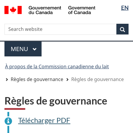
Sélectio
Sélectio
/
EN
Aller
Skip
Passer
Government
de
de
au
to
à
of
contenu
"About
la
la
la
Canada
WxT
R
principal
government"
version
Rec
langue
langue
HTML
Search
simplifiée
form
Menu
MENU
PRINCIPAL
You
À propos de la Commission canadienne du lait
are
here
Règles de gouvernance
Règles de gouvernance
Règles de gouvernance
Télécharger PDF