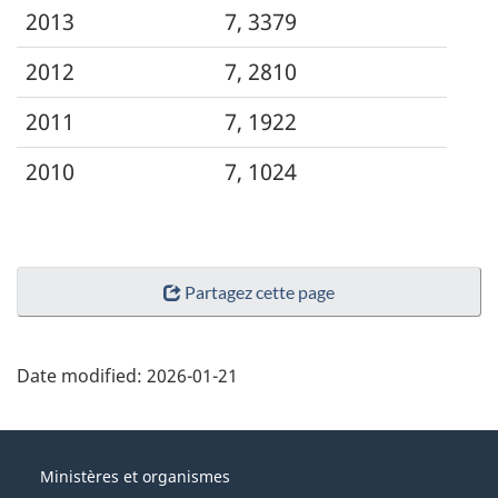
2013
7, 3379
2012
7, 2810
2011
7, 1922
2010
7, 1024
Partagez cette page
Date modified:
2026-01-21
About
Gouvernement
this
Ministères et organismes