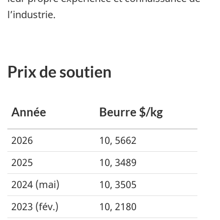
l’industrie.
Prix de soutien
Année
Beurre $/kg
Caption
2026
10, 5662
text
2025
10, 3489
2024 (mai)
10, 3505
2023 (fév.)
10, 2180