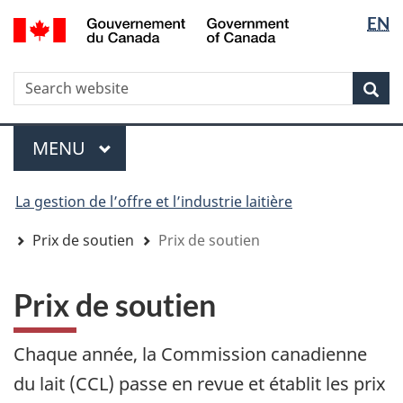
Sélectio
Sélectio
/
EN
Aller
Skip
Passer
Government
de
de
au
to
à
of
contenu
"About
la
la
la
Canada
WxT
R
principal
government"
version
Rec
langue
langue
HTML
Search
simplifiée
form
Menu
MENU
PRINCIPAL
You
La gestion de l’offre et l’industrie laitière
are
here
Prix de soutien
Prix de soutien
Prix de soutien
Chaque année, la Commission canadienne
du lait (CCL) passe en revue et établit les prix