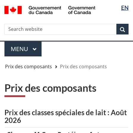
Sélectio
Sélectio
/
EN
Aller
Skip
Passer
Government
de
de
au
to
à
of
contenu
"About
la
la
la
Canada
WxT
R
principal
government"
version
Rec
langue
langue
HTML
Search
simplifiée
form
Menu
MENU
PRINCIPAL
You
Prix des composants
Prix des composants
are
here
Prix des composants
Prix des classes spéciales de lait : Août
2026