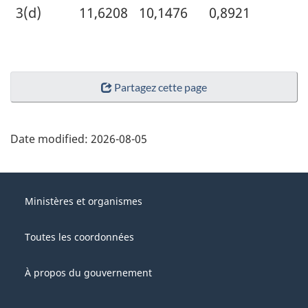
3(d)
11,6208
10,1476
0,8921
Partagez cette page
Date modified:
2026-08-05
About
Gouvernement
this
Ministères et organismes
du
site
Canada
Toutes les coordonnées
À propos du gouvernement