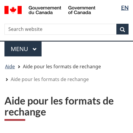
Sélectio
Sélectio
/
EN
Aller
Skip
Passer
Government
de
de
au
to
à
of
contenu
"About
la
la
la
Canada
WxT
R
principal
government"
version
Rec
langue
langue
HTML
Search
simplifiée
form
Menu
MENU
PRINCIPAL
You
Aide
Aide pour les formats de rechange
are
here
Aide pour les formats de rechange
Aide pour les formats de
rechange