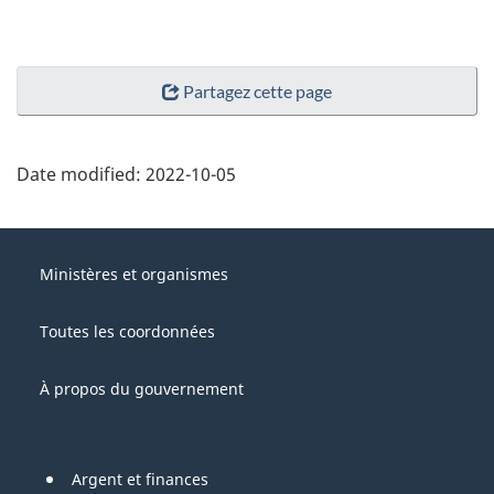
Partagez cette page
Date modified:
2022-10-05
About
Gouvernement
this
Ministères et organismes
du
site
Canada
Toutes les coordonnées
À propos du gouvernement
Pied
Argent et finances