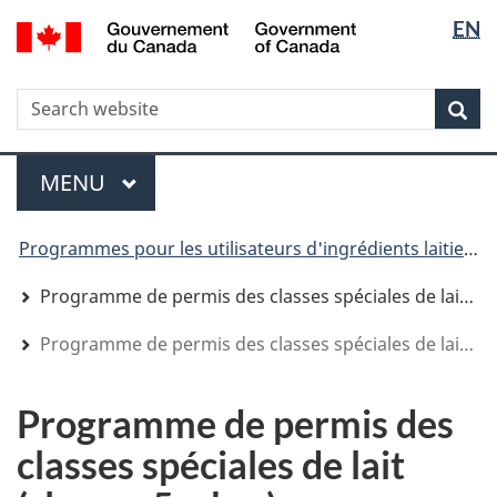
Sélectio
Sélectio
/
EN
Aller
Skip
Passer
Government
de
de
au
to
à
of
contenu
"About
la
la
la
Canada
WxT
R
principal
government"
version
Rec
langue
langue
HTML
Search
simplifiée
form
Menu
MENU
PRINCIPAL
You
Programmes pour les utilisateurs d'ingrédients laitiers
are
here
Programme de permis des classes spéciales de lait (Classes 5a, b, c)
Programme de permis des classes spéciales de lait (classes 5a, b, c)
Programme de permis des
classes spéciales de lait