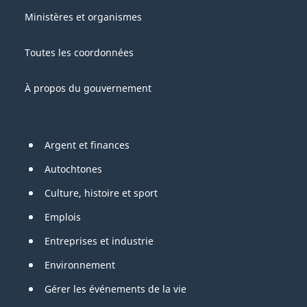
Gouvernement
this
Ministères et organismes
du
site
Canada
Toutes les coordonnées
À propos du gouvernement
Pied
Argent et finances
de
Autochtones
page
Culture, histoire et sport
Emplois
Entreprises et industrie
Environnement
Gérer les événements de la vie