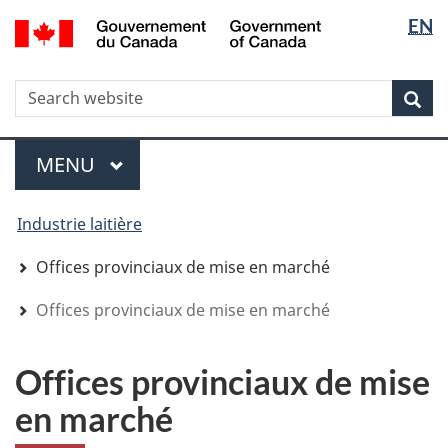
Sélectio
Sélectio
/
EN
Aller
Skip
Passer
Government
de
de
au
to
à
of
contenu
"About
la
la
la
Canada
WxT
R
principal
government"
version
Rec
langue
langue
HTML
Search
simplifiée
form
Menu
MENU
PRINCIPAL
You
Industrie laitière
are
here
Offices provinciaux de mise en marché
Offices provinciaux de mise en marché
Offices provinciaux de mise
en marché