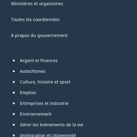
Gouvernement
this
Ministères et organismes
du
site
Canada
Toutes les coordonnées
À propos du gouvernement
Pied
Argent et finances
de
Autochtones
page
Culture, histoire et sport
Emplois
Entreprises et industrie
Environnement
Gérer les événements de la vie
Immigration et citoyenneté