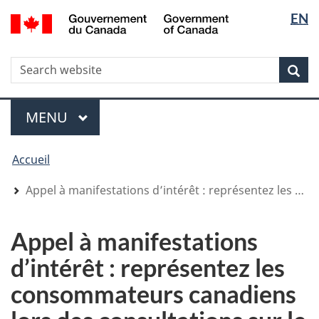
Sélectio
Sélectio
/
EN
Aller
Skip
Passer
Government
de
de
au
to
à
of
contenu
"About
la
la
la
Canada
WxT
R
principal
government"
version
Rec
langue
langue
HTML
Search
simplifiée
form
Menu
MENU
PRINCIPAL
You
Accueil
are
here
Appel à manifestations d’intérêt : représentez les consommateurs canadiens lors des consultations sur le prix du lait
Appel à manifestations
d’intérêt : représentez les
consommateurs canadiens