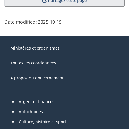
Partagez cette page
Date modified:
2025-10-15
About
Gouvernement
this
Ministères et organismes
du
site
Canada
Toutes les coordonnées
À propos du gouvernement
Pied
Argent et finances
de
Autochtones
page
Culture, histoire et sport